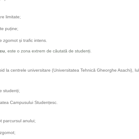
re limitate;
rte puține;
de zgomot și trafic intens.
scu
, este o zona extrem de căutată de studenți.
id la centrele universitare (Universitatea Tehnică Gheorghe Asachi), Iul
e studenți;
itatea Campusului Studențesc.
t parcursul anului;
e zgomot;