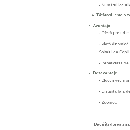
- Numărul locuril
Tătărași
, este o z
Avantaje:
- Oferă prețuri 
- Viață dinamică 
Spitalul de Copii 
- Beneficiază de 
Dezavantaje:
- Blocuri vechi ș
- Distanță față d
- Zgomot.
Dacă îți dorești s