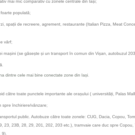
cativ mai mic comparativ cu zonele centrale din Iași;
 foarte populată;
erzi, spații de recreere, agrement, restaurante (Italian Pizza, Meat Co
de vârf;
ei mașini (se găsește și un transport în comun din Vișan, autobuzul 203
ă.
una dintre cele mai bine conectate zone din Iași.
id către toate punctele importante ale orașului ( universități, Palas Mall
spre închiriere/vânzare;
 transportul public. Autobuze către toate zonele: CUG, Dacia, Copou, To
19, 23, 23B, 28, 29, 201, 202, 203 etc.), tramvaie care duc spre Copou,
 9).