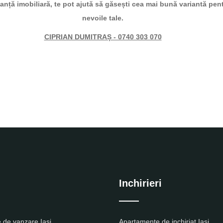
nță imobiliară, te pot ajută să găsești cea mai bună variantă pen
nevoile tale.
CIPRIAN DUMITRAȘ - 0740 303 070
Inchirieri
 de vanzare Iasi
Apartamente de inchiriat Iasi