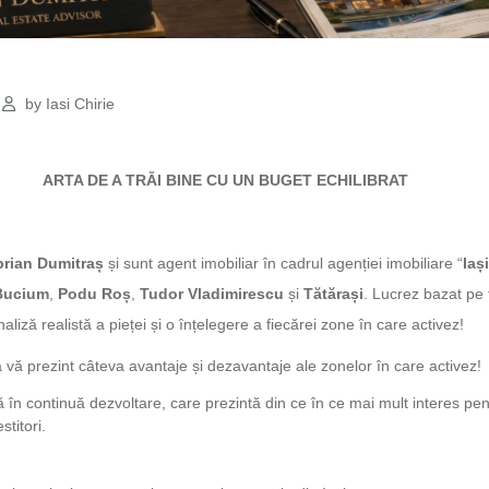
by Iasi Chirie
ARTA DE A TRĂI BINE CU UN BUGET ECHILIBRAT
prian Dumitraș
și sunt agent imobiliar în cadrul agenției imobiliare “
Iaș
Bucium
,
Podu Roș
,
Tudor Vladimirescu
și
Tătărași
. Lucrez bazat pe
naliză realistă a pieței și o înțelegere a fiecărei zone în care activez!
 vă prezint câteva avantaje și dezavantaje ale zonelor în care activez!
ă în continuă dezvoltare, care prezintă din ce în ce mai mult interes pent
stitori.