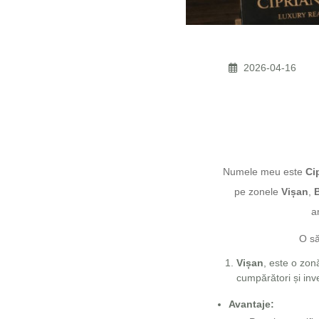
2026-04-16
Numele meu este
Ci
pe zonele
Vișan
,
a
O să
Vișan
, este o zon
cumpărători și inve
Avantaje: