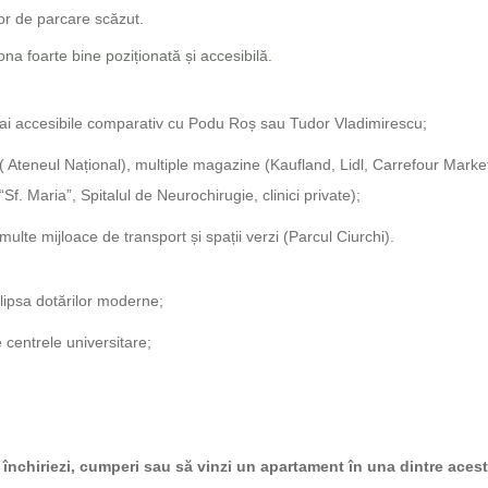
or de parcare scăzut.
ona foarte bine poziționată și accesibilă.
mai accesibile comparativ cu Podu Roș sau Tudor Vladimirescu;
( Ateneul Național), multiple magazine (Kaufland, Lidl, Carrefour Market
“Sf. Maria”, Spitalul de Neurochirugie, clinici private);
multe mijloace de transport și spații verzi (Parcul Ciurchi).
i lipsa dotărilor moderne;
e centrele universitare;
ă închiriezi, cumperi sau să vinzi un apartament în una dintre aces