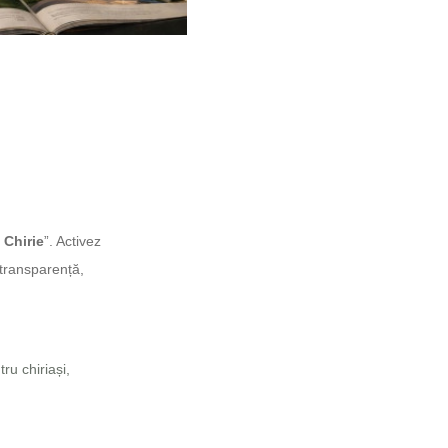
i Chirie
”. Activez
 transparență,
ru chiriași,