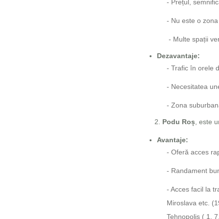
- Prețul, semnifi
- Nu este o zona
- Multe spații v
Dezavantaje:
- Trafic în orele 
- Necesitatea un
- Zona suburban
Podu Roș
, este 
Avantaje:
- Oferă acces rap
- Randament bun 
- Acces facil la
Miroslava etc. (
Tehnopolis ( 1, 7,