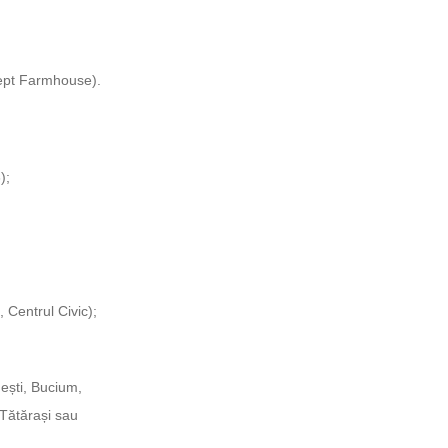
ncept Farmhouse).
);
, Centrul Civic);
mești, Bucium,
 Tătărași sau