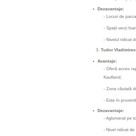
Dezavantaje:
- Locuri de parca
- Spații verzi foa
- Nivelul ridicat 
Tudor Vladimire
Avantaje:
- Oferă acces rap
Kaufland;
- Zona căutată d
- Este în proxim
Dezavantaje:
- Aglomerat pe to
- Nivel ridicat d