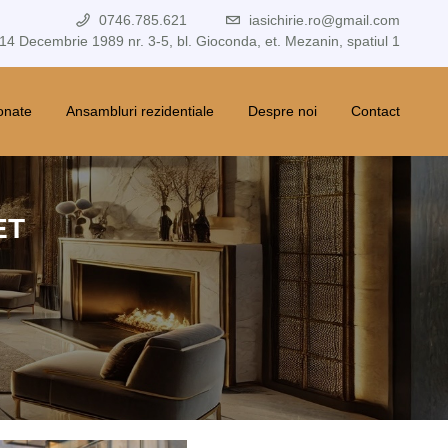
0746.785.621
iasichirie.ro@gmail.com
 14 Decembrie 1989 nr. 3-5, bl. Gioconda, et. Mezanin, spatiul 1
ionate
Ansambluri rezidentiale
Despre noi
Contact
ET