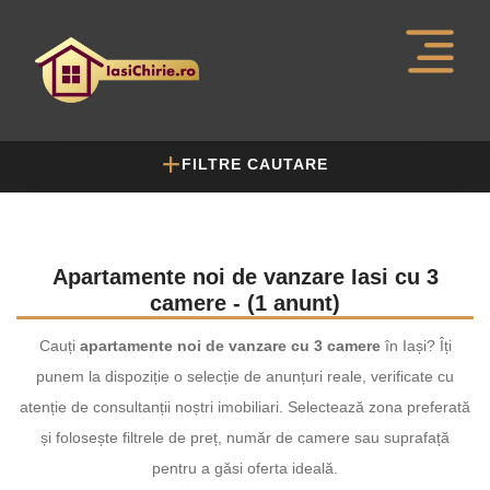
FILTRE CAUTARE
Apartamente noi de vanzare Iasi cu 3
camere - (1 anunt)
Cauți
apartamente noi de vanzare cu 3 camere
în Iași? Îți
punem la dispoziție o selecție de anunțuri reale, verificate cu
atenție de consultanții noștri imobiliari. Selectează zona preferată
și folosește filtrele de preț, număr de camere sau suprafață
pentru a găsi oferta ideală.