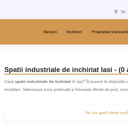
Str.
Vanzari
Inchirieri
Proprietati tranzact
Spatii industriale de inchiriat Iasi - (0
Cauți
spatii industriale de inchiriat
în Iași? Îți punem la dispoziție 
imobiliari. Selectează zona preferată și folosește filtrele de preț, n
Nu am gasit oferte confo