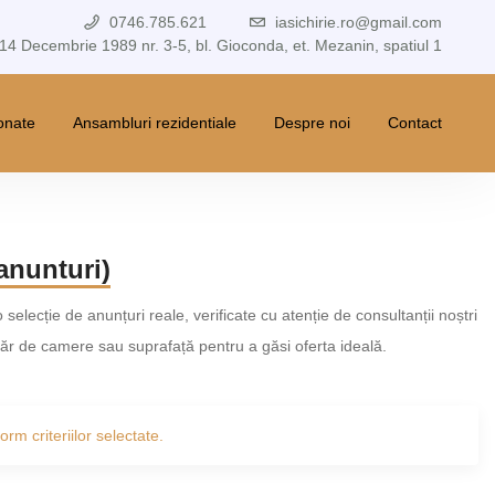
0746.785.621
iasichirie.ro@gmail.com
 14 Decembrie 1989 nr. 3-5, bl. Gioconda, et. Mezanin, spatiul 1
ionate
Ansambluri rezidentiale
Despre noi
Contact
 anunturi)
o selecție de anunțuri reale, verificate cu atenție de consultanții noștri
umăr de camere sau suprafață pentru a găsi oferta ideală.
rm criteriilor selectate.