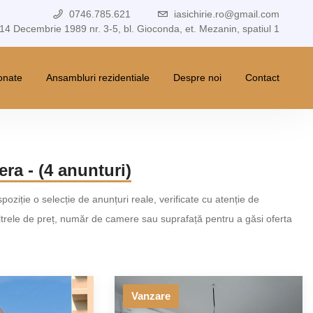
0746.785.621
iasichirie.ro@gmail.com
 14 Decembrie 1989 nr. 3-5, bl. Gioconda, et. Mezanin, spatiul 1
ionate
Ansambluri rezidentiale
Despre noi
Contact
ra - (4 anunturi)
spoziție o selecție de anunțuri reale, verificate cu atenție de
 filtrele de preț, număr de camere sau suprafață pentru a găsi oferta
Vanzare