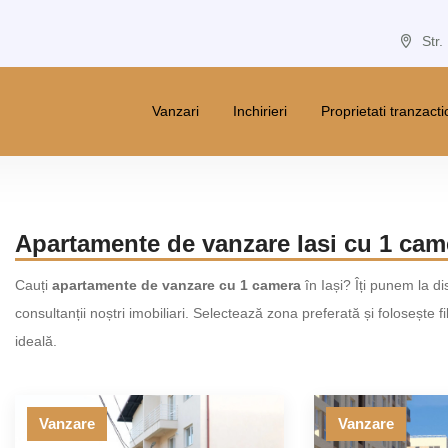
Str.
Vanzari
Inchirieri
Proprietati tranzact
Apartamente de vanzare Iasi cu 1 came
Cauți
apartamente de vanzare cu 1 camera
în Iași? Îți punem la di
consultanții noștri imobiliari. Selectează zona preferată și folosește
ideală.
Vanzare
Vanzare