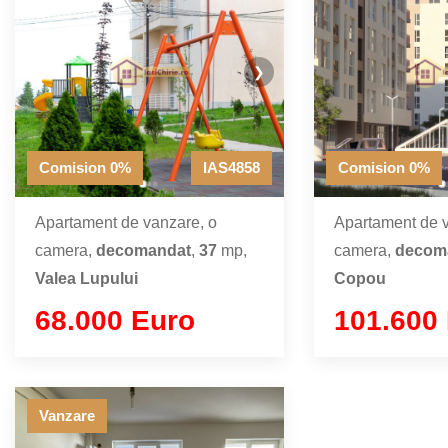
❯
Comision 0%
IAS4858
Comision 0%
Apartament de vanzare, o
Apartament de v
camera,
decomandat
,
37
mp,
camera,
decom
Valea Lupului
Copou
68.000 Euro
101.600
Vanzare