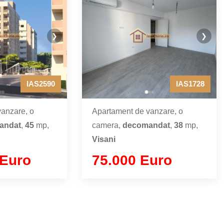
❯
❯
IAS2590
IAS1728
anzare, o
Apartament de vanzare, o
andat
,
45
mp,
camera,
decomandat
,
38
mp,
Visani
 Euro
75.000 Euro