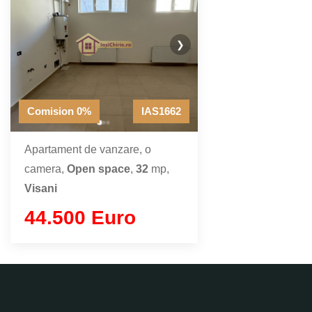
❯
Comision 0%
IAS1662
Apartament de vanzare, o
camera,
Open space
,
32
mp,
Visani
44.500 Euro