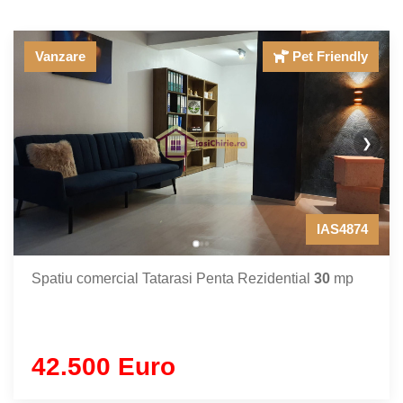
Vanzare
Pet Friendly
❯
IAS4874
Spatiu comercial Tatarasi Penta Rezidential
30
mp
42.500 Euro