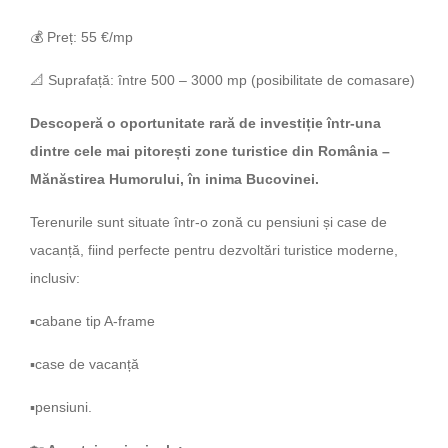
💰 Preț: 55 €/mp
📐 Suprafață: între 500 – 3000 mp (posibilitate de comasare)
Descoperă o oportunitate rară de investiție într-una
dintre cele mai pitorești zone turistice din România –
Mănăstirea Humorului, în inima Bucovinei.
Terenurile sunt situate într-o zonă cu pensiuni și case de
vacanță, fiind perfecte pentru dezvoltări turistice moderne,
inclusiv:
▪️cabane tip A-frame
▪️case de vacanță
▪️pensiuni.