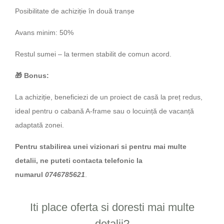
Posibilitate de achiziție în două tranșe
Avans minim: 50%
Restul sumei – la termen stabilit de comun acord.
🎁
Bonus:
La achiziție, beneficiezi de un proiect de casă la preț redus,
ideal pentru o cabană A-frame sau o locuință de vacanță
adaptată zonei.
Pentru stabilirea unei vizionari si pentru mai multe
detalii, ne puteti contacta telefonic la
numarul
0746785621
.
Iti place oferta si doresti mai multe
detalii?