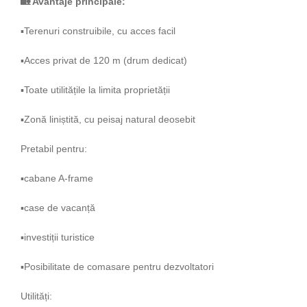
🏡
Avantaje principale:
▪️Terenuri construibile, cu acces facil
▪️Acces privat de 120 m (drum dedicat)
▪️Toate utilitățile la limita proprietății
▪️Zonă liniștită, cu peisaj natural deosebit
Pretabil pentru:
▪️cabane A-frame
▪️case de vacanță
▪️investiții turistice
▪️Posibilitate de comasare pentru dezvoltatori
Utilități: