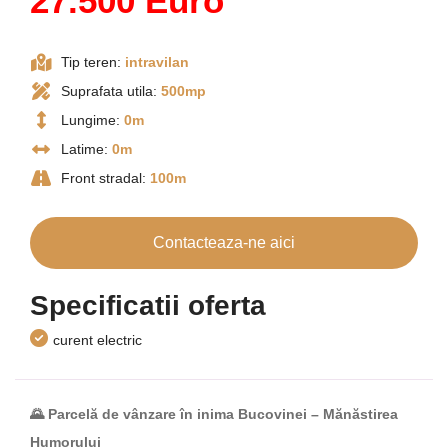
27.500 Euro
Tip teren:
intravilan
Suprafata utila:
500mp
Lungime:
0m
Latime:
0m
Front stradal:
100m
Contacteaza-ne aici
Specificatii oferta
curent electric
🌄
Parcelă de vânzare în inima Bucovinei – Mănăstirea
Humorului