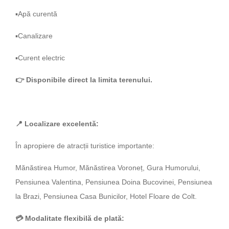
▪️Apă curentă
▪️Canalizare
▪️Curent electric
👉
Disponibile direct la limita terenului.
📍
Localizare excelentă:
În apropiere de atracții turistice importante:
Mănăstirea Humor, Mănăstirea Voroneț, Gura Humorului,
Pensiunea Valentina, Pensiunea Doina Bucovinei, Pensiunea
la Brazi, Pensiunea Casa Bunicilor, Hotel Floare de Colt.
💳
Modalitate flexibilă de plată: