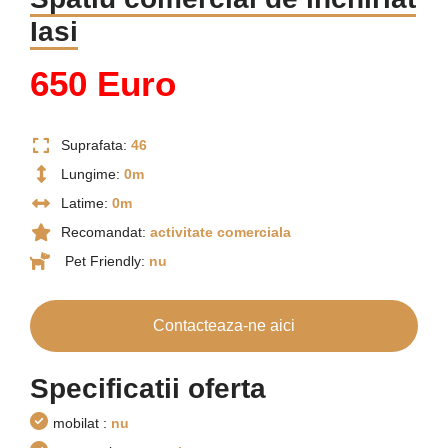
Iasi
650 Euro
Suprafata:
46
Lungime:
0m
Latime:
0m
Recomandat:
activitate comerciala
Pet Friendly:
nu
Contacteaza-ne aici
Specificatii oferta
mobilat :
nu