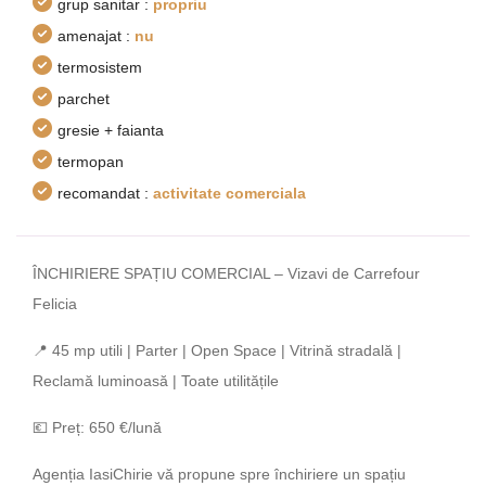
grup sanitar :
propriu
amenajat :
nu
termosistem
parchet
gresie + faianta
termopan
recomandat :
activitate comerciala
ÎNCHIRIERE SPAȚIU COMERCIAL – Vizavi de Carrefour
Felicia
📍 45 mp utili | Parter | Open Space | Vitrină stradală |
Reclamă luminoasă | Toate utilitățile
💶 Preț: 650 €/lună
Agenția IasiChirie vă propune spre închiriere un spațiu