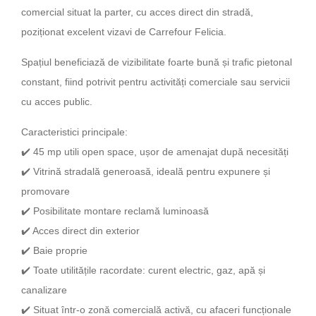
comercial situat la parter, cu acces direct din stradă,
poziționat excelent vizavi de Carrefour Felicia.
Spațiul beneficiază de vizibilitate foarte bună și trafic pietonal
constant, fiind potrivit pentru activități comerciale sau servicii
cu acces public.
Caracteristici principale:
✔️ 45 mp utili open space, ușor de amenajat după necesități
✔️ Vitrină stradală generoasă, ideală pentru expunere și
promovare
✔️ Posibilitate montare reclamă luminoasă
✔️ Acces direct din exterior
✔️ Baie proprie
✔️ Toate utilitățile racordate: curent electric, gaz, apă și
canalizare
✔️ Situat într-o zonă comercială activă, cu afaceri funcționale