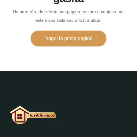
Ne pare rău, dar oferta sau pagina pe care o cauți nu mai
este disponibilă sau a fost mutată.
Înapoi la prima pagină