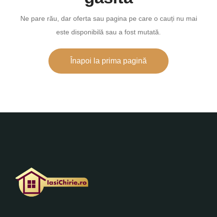
Ne pare rău, dar oferta sau pagina pe care o cauți nu mai
este disponibilă sau a fost mutată.
Înapoi la prima pagină