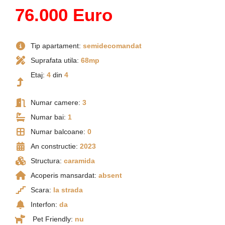
76.000 Euro
Tip apartament:
semidecomandat
Suprafata utila:
68mp
Etaj:
4
din
4
Numar camere:
3
Numar bai:
1
Numar balcoane:
0
An constructie:
2023
Structura:
caramida
Acoperis mansardat:
absent
Scara:
la strada
Interfon:
da
Pet Friendly:
nu