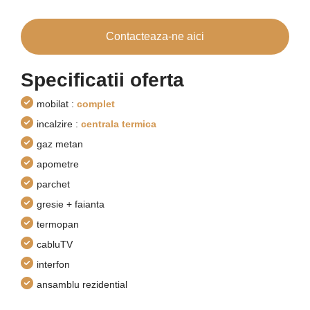
Contacteaza-ne aici
Specificatii oferta
mobilat :
complet
incalzire :
centrala termica
gaz metan
apometre
parchet
gresie + faianta
termopan
cabluTV
interfon
ansamblu rezidential