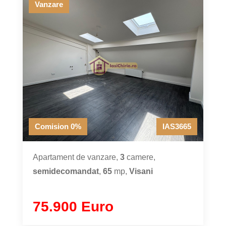
Vanzare
Comision 0%
IAS3665
Apartament de vanzare,
3
camere,
semidecomandat
,
65
mp,
Visani
75.900 Euro