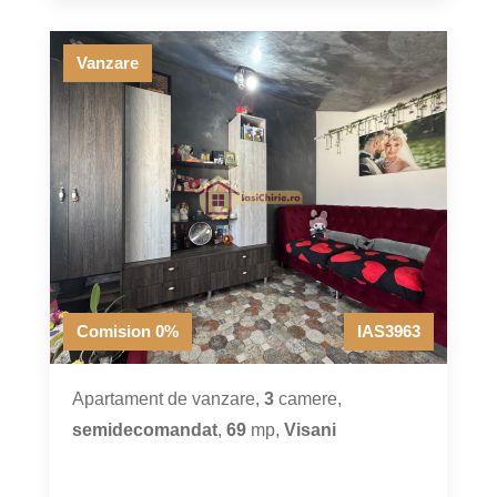
Vanzare
Comision 0%
IAS3963
Apartament de vanzare,
3
camere,
semidecomandat
,
69
mp,
Visani