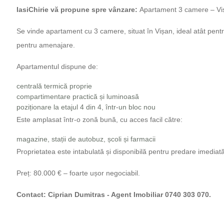
IasiChirie vă propune spre vânzare:
Apartament 3 camere – V
Se vinde apartament cu 3 camere, situat în Vișan, ideal atât pentru in
pentru amenajare.
Apartamentul dispune de:
centrală termică proprie
compartimentare practică și luminoasă
poziționare la etajul 4 din 4, într-un bloc nou
Este amplasat într-o zonă bună, cu acces facil către:
magazine, stații de autobuz, școli și farmacii
Proprietatea este intabulată și disponibilă pentru predare imediată
Preț: 80.000 € – foarte ușor negociabil.
Contact: Ciprian Dumitras - Agent Imobiliar 0740 303 070.