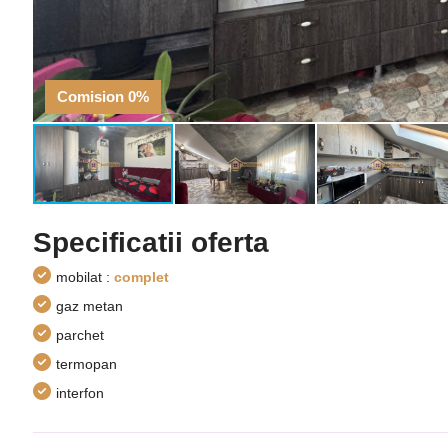
Comision 0%
Specificatii oferta
mobilat :
complet
gaz metan
parchet
termopan
interfon