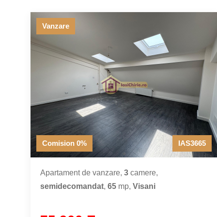
Vanzare
Comision 0%
IAS3665
Apartament de vanzare,
3
camere,
semidecomandat
,
65
mp,
Visani