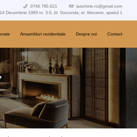
0746.785.621
iasichirie.ro@gmail.com
 14 Decembrie 1989 nr. 3-5, bl. Gioconda, et. Mezanin, spatiul 1
ionate
Ansambluri rezidentiale
Despre noi
Contact
,