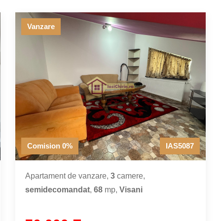
Vanzare
Comision 0%
IAS5087
Apartament de vanzare,
3
camere,
semidecomandat
,
68
mp,
Visani