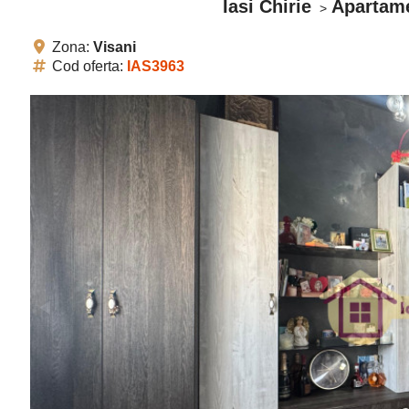
Iasi Chirie
Apartame
Zona:
Visani
Cod oferta:
IAS3963