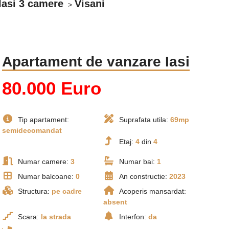
Iasi 3 camere
Visani
Apartament de vanzare Iasi
80.000 Euro
Tip apartament:
Suprafata utila:
69mp
semidecomandat
Etaj:
4
din
4
Numar camere:
3
Numar bai:
1
Numar balcoane:
0
An constructie:
2023
Structura:
pe cadre
Acoperis mansardat:
absent
Scara:
la strada
Interfon:
da