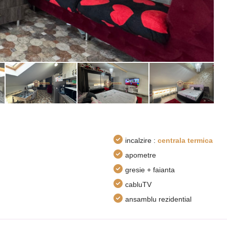
incalzire :
centrala termica
apometre
gresie + faianta
cabluTV
ansamblu rezidential