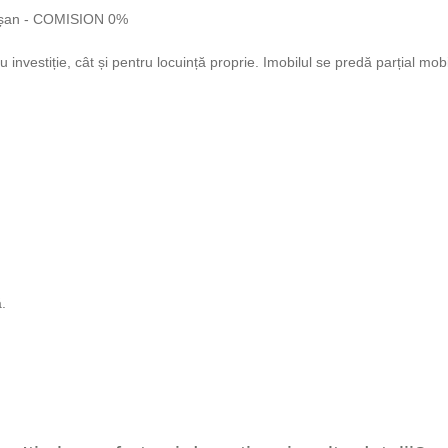
ișan - COMISION 0%
vestiție, cât și pentru locuință proprie. Imobilul se predă parțial mobilat 
.