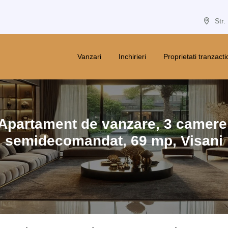
Str.
Vanzari
Inchirieri
Proprietati tranzact
Apartament de vanzare,
3
camere
semidecomandat
,
69
mp,
Visani