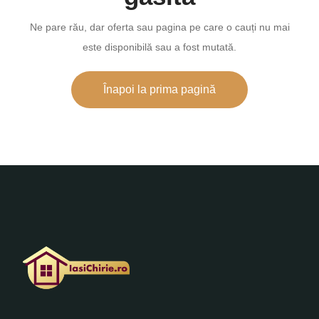
Ne pare rău, dar oferta sau pagina pe care o cauți nu mai
este disponibilă sau a fost mutată.
Înapoi la prima pagină