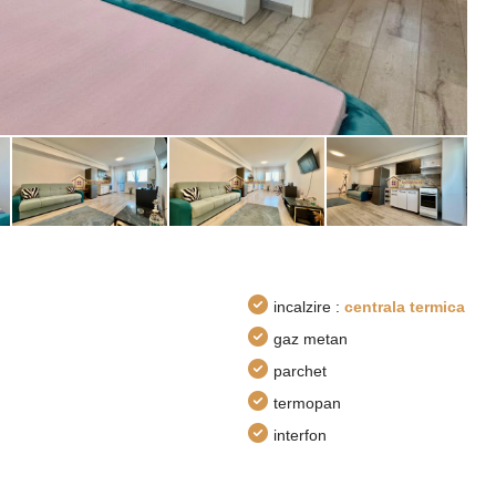
incalzire :
centrala termica
gaz metan
parchet
termopan
interfon