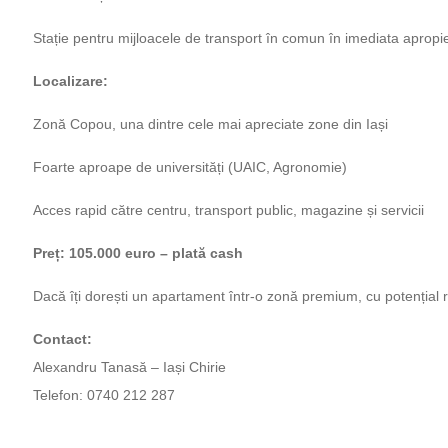
Stație pentru mijloacele de transport în comun în imediata apropi
Localizare:
Zonă Copou, una dintre cele mai apreciate zone din Iași
Foarte aproape de universități (UAIC, Agronomie)
Acces rapid către centru, transport public, magazine și servicii
Preț: 105.000 euro – plată cash
Dacă îți dorești un apartament într-o zonă premium, cu potențial re
Contact:
Alexandru Tanasă – Iași Chirie
Telefon: 0740 212 287