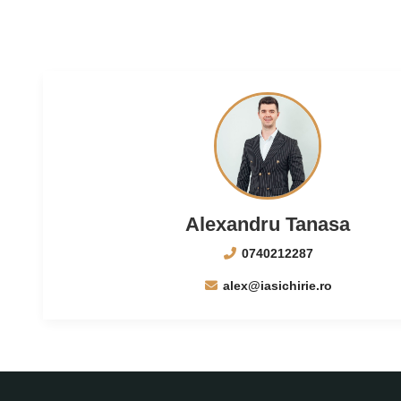
Alexandru Tanasa
0740212287
alex@iasichirie.ro