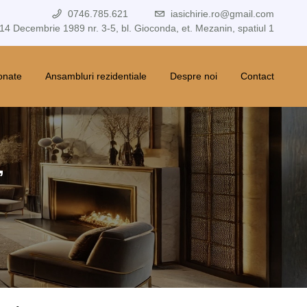
0746.785.621
iasichirie.ro@gmail.com
 14 Decembrie 1989 nr. 3-5, bl. Gioconda, et. Mezanin, spatiul 1
ionate
Ansambluri rezidentiale
Despre noi
Contact
,