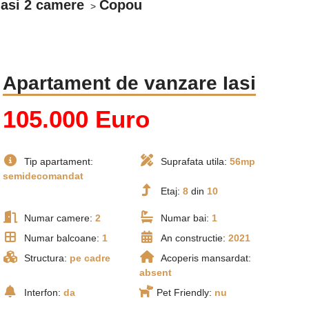
Iasi 2 camere
Copou
Apartament de vanzare Iasi
105.000 Euro
Tip apartament:
Suprafata utila:
56mp
semidecomandat
Etaj:
8
din
10
Numar camere:
2
Numar bai:
1
Numar balcoane:
1
An constructie:
2021
Structura:
pe cadre
Acoperis mansardat:
absent
Interfon:
da
Pet Friendly:
nu