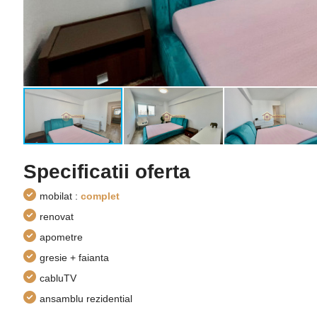
Specificatii oferta
mobilat :
complet
renovat
apometre
gresie + faianta
cabluTV
ansamblu rezidential