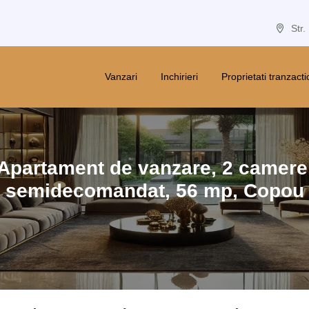
Str.
Vanzari
Inchirieri
Proprietati tranzact
Apartament de vanzare,
2
camere
semidecomandat
,
56
mp,
Copou