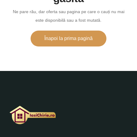
Ne pare rău, dar oferta sau pagina pe care o cauți nu mai
este disponibilă sau a fost mutată.
Înapoi la prima pagină