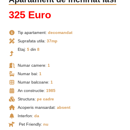
325 Euro
Tip apartament:
decomandat
Suprafata utila:
37mp
Etaj:
5
din
8
Numar camere:
1
Numar bai:
1
Numar balcoane:
1
An constructie:
1985
Structura:
pe cadre
Acoperis mansardat:
absent
Interfon:
da
Pet Friendly:
nu