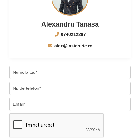
Alexandru Tanasa
0740212287
alex@iasichirie.ro