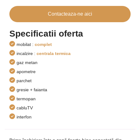
Contacteaza-ne aici
Specificatii oferta
mobilat :
complet
incalzire :
centrala termica
gaz metan
apometre
parchet
gresie + faianta
termopan
cabluTV
interfon