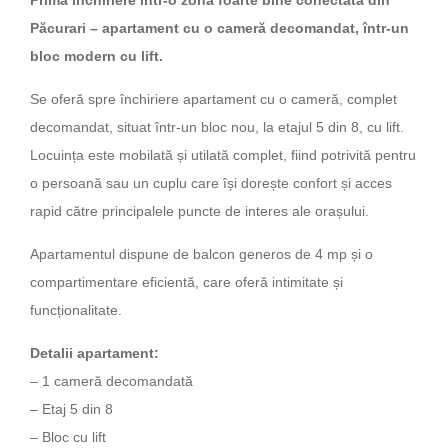
Prima închiriere într-o zonă foarte bine conectată din
Păcurari – apartament cu o cameră decomandat, într-un
bloc modern cu lift.
Se oferă spre închiriere apartament cu o cameră, complet
decomandat, situat într-un bloc nou, la etajul 5 din 8, cu lift.
Locuința este mobilată și utilată complet, fiind potrivită pentru
o persoană sau un cuplu care își dorește confort și acces
rapid către principalele puncte de interes ale orașului.
Apartamentul dispune de balcon generos de 4 mp și o
compartimentare eficientă, care oferă intimitate și
funcționalitate.
Detalii apartament:
– 1 cameră decomandată
– Etaj 5 din 8
– Bloc cu lift