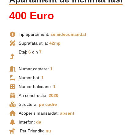
400 Euro
Tip apartament:
semidecomandat
Suprafata utila:
42mp
Etaj:
6
din
7
Numar camere:
1
Numar bai:
1
Numar balcoane:
1
An constructie:
2020
Structura:
pe cadre
Acoperis mansardat:
absent
Interfon:
da
Pet Friendly:
nu