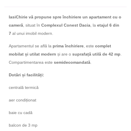
IasiChirie vă propune spre închiriere un apartament cu o
cameră
, situat în
Complexul Conest Dacia
, la
etajul 6 din
7
al unui imobil modern.
Apartamentul se află la
prima închiriere
, este
complet
mobilat și utilat modern
și are o
suprafață utilă de 42 mp
.
Compartimentarea este
semidecomandată
.
Dotări și facilități:
centrală termică
aer condiționat
baie cu cadă
balcon de 3 mp