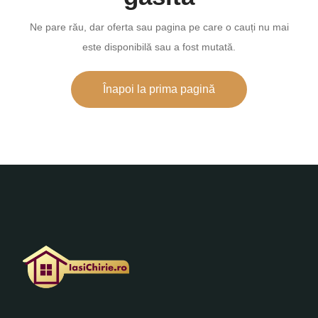
Ne pare rău, dar oferta sau pagina pe care o cauți nu mai
este disponibilă sau a fost mutată.
Înapoi la prima pagină