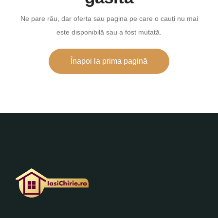
Ne pare rău, dar oferta sau pagina pe care o cauți nu mai
este disponibilă sau a fost mutată.
Înapoi la prima pagină