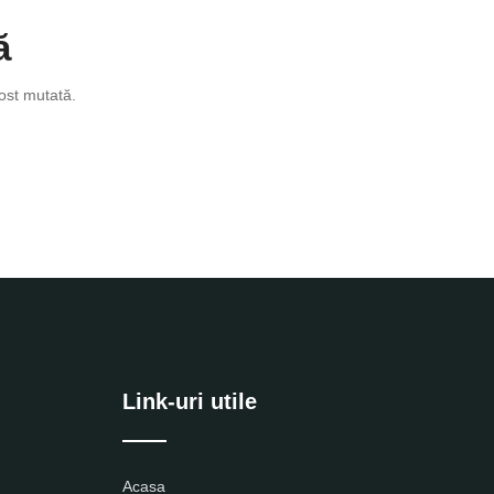
ă
ost mutată.
Link-uri utile
Acasa