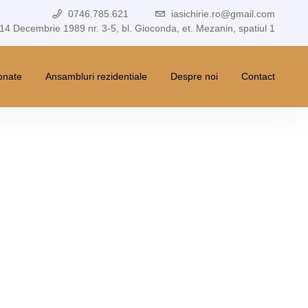
0746.785.621
iasichirie.ro@gmail.com
 14 Decembrie 1989 nr. 3-5, bl. Gioconda, et. Mezanin, spatiul 1
ionate
Ansambluri rezidentiale
Despre noi
Contact
st