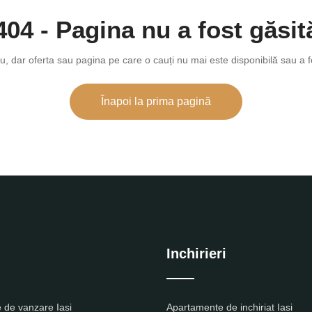
404 - Pagina nu a fost găsit
u, dar oferta sau pagina pe care o cauți nu mai este disponibilă sau a f
Înapoi la prima pagină
Inchirieri
 de vanzare Iasi
Apartamente de inchiriat Iasi